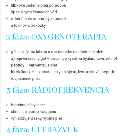
hĺbkové čistenie pleti pomocou
špeciálnych čistiacich vôd
odstránenie odumretých buniek
a toxínov z pokožky
2 fáza: OXYGENOTERAPIA
gél s aktívnou látkou a oxy tabletka na ošetrenie pleti:
a)
rejuvenizačný gél – obsahuje kyselinu hyaluronovú, retinol
peptidy – rejuvenizuje pleť
b)
bieliaci gél – obsahuje kys. kójovú, kys. azalovú, peptidy –
rozjasnenie pleti
3 fáza: RÁDIOFREKVENCIA
biostimulačný laser
stimuluje tvorbu kolagénu
vyhladzuje vrásky, vypína pleť
4 fáza: ULTRAZVUK