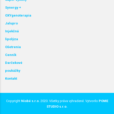
Synergy +
OXYgenoterapia
Jalupro
Injekčná
lipolýza
Ošetrenia
Cenník
Darčekové
poukážky
Kontakt
Copyright
Niobé s.r.o.
2020. Všetky práva vyhradené. Vytvorilo
POME
STUDIO s.r.o.