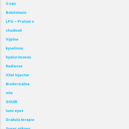
O nás
Botulotoxín
LPG – Prelom v
chudnutí
Výplne
kyselinou
hyalurónovou
Radiesse
Vital Injector
Biodermálne
nite
GOURI
lumi
eyes
Drakula terapia
Super výkony