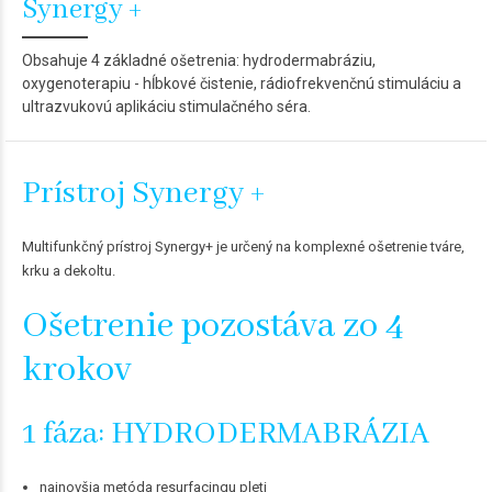
Synergy +
Obsahuje 4 základné ošetrenia: hydrodermabráziu,
oxygenoterapiu - hĺbkové čistenie, rádiofrekvenčnú stimuláciu a
ultrazvukovú aplikáciu stimulačného séra.
Prístroj Synergy +
Multifunkčný prístroj Synergy+ je určený na komplexné ošetrenie tváre,
krku a dekoltu.
Ošetrenie pozostáva zo 4
krokov
1 fáza: HYDRODERMABRÁZIA
najnovšia metóda resurfacingu pleti